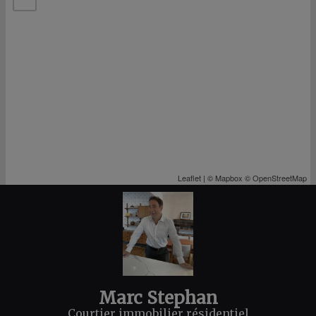
Leaflet
| ©
Mapbox
©
OpenStreetMap
Marc Stephan
Courtier immobilier résidentiel