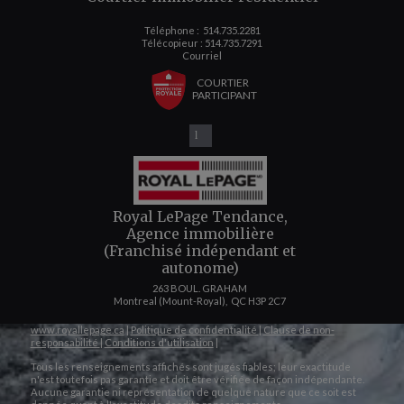
Téléphone :
514.735.2281
Télécopieur : 514.735.7291
Courriel
COURTIER
PARTICIPANT
Royal LePage Tendance,
Agence immobilière
(Franchisé indépendant et
autonome)
263 BOUL. GRAHAM
Montreal (Mount-Royal), QC H3P 2C7
www.royallepage.ca
|
Politique de confidentialité
|
Clause de non-
responsabilité
|
Conditions d'utilisation
|
Tous les renseignements affichés sont jugés fiables; leur exactitude
n'est toutefois pas garantie et doit être vérifiée de façon indépendante.
Aucune garantie ni représentation de quelque nature que ce soit est