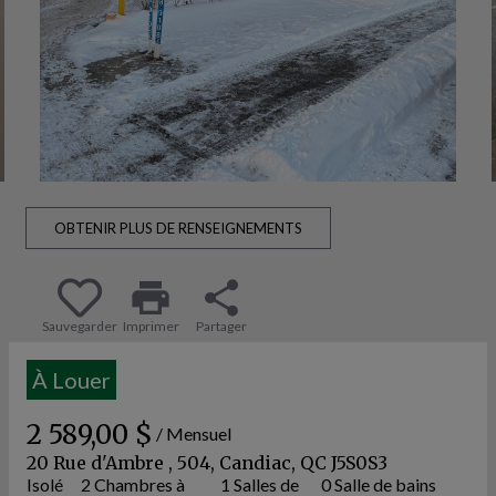
OBTENIR PLUS DE RENSEIGNEMENTS
print
share
Sauvegarder
Imprimer
Partager
À Louer
2 589,00 $
/ Mensuel
20 Rue d'Ambre , 504, Candiac, QC J5S0S3
Isolé
2 Chambres à
1 Salles de
0 Salle de bains