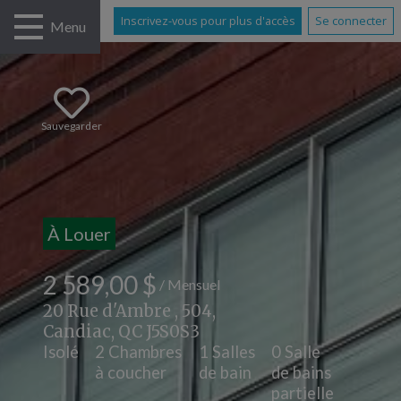
Inscrivez-vous pour plus d'accès
Se connecter
Menu
Sauvegarder
À Louer
2 589,00 $
/ Mensuel
20 Rue d'Ambre , 504,
Candiac, QC J5S0S3
Isolé
2 Chambres
1 Salles
0 Salle
à coucher
de bain
de bains
partielle