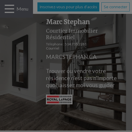
Inscrivez-vous pour plus d'accès
Se connecter
Menu
Marc Stephan
Courtier Immobilier
Résidentiel
Téléphone :
514.735.2281
Courriel
MARCSTEPHAN.CA
Trouver ou vendre votre
résidence n'est pas n'Importe
quoi,laissez moi vous guider