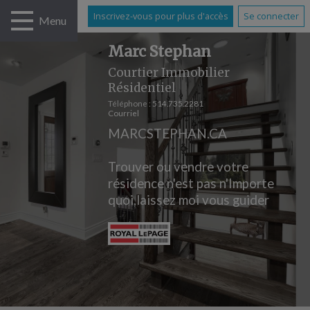
Inscrivez-vous pour plus d'accès
Se connecter
Menu
Marc Stephan
Courtier Immobilier
Résidentiel
Téléphone :
514.735.2281
Courriel
MARCSTEPHAN.CA
Trouver ou vendre votre
résidence n'est pas n'Importe
quoi,laissez moi vous guider