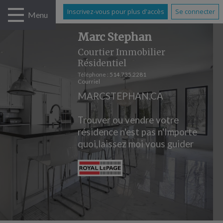
Inscrivez-vous pour plus d'accès
Se connecter
Menu
Marc Stephan
Courtier Immobilier
Résidentiel
Téléphone :
514.735.2281
Courriel
MARCSTEPHAN.CA
Trouver ou vendre votre
résidence n'est pas n'Importe
quoi,laissez moi vous guider