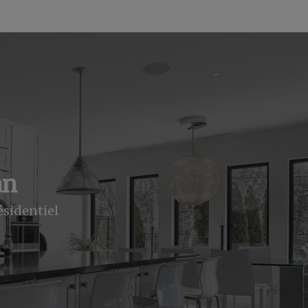
an
ésidentiel