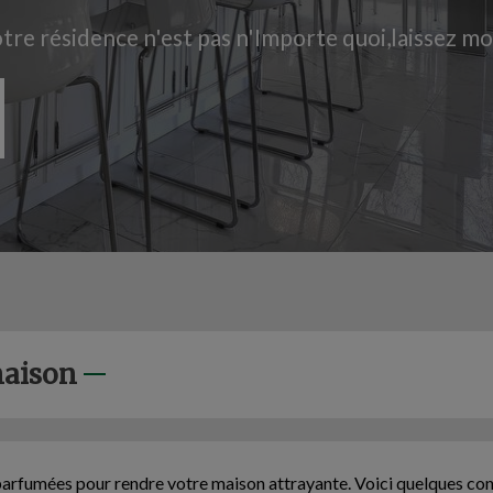
re résidence n'est pas n'Importe quoi,laissez mo
maison
 parfumées pour rendre votre maison attrayante. Voici quelques con