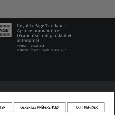
Royal LePage Tendance,
Agence immobilière
(Franchisé indépendant et
autonome)
263 BOUL. GRAHAM
Montreal (Mount-Royal), QC H3P 2C7
n de quelque nature que ce soit est donnée quant à l'exactitude desdits
 des marques déposées de REALTOR® Canada Inc., une compagnie dont la
liers offerts par les courtiers et agents d'immeuble en tant que
ices immobiliers que fournissent les courtiers et agents d'immeuble membres
TER
GÉRER LES PRÉFÉRENCES
TOUT REFUSER
ommerciales non sollicitées au propriétaire du site Web.