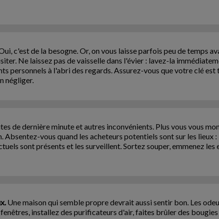
Oui, c'est de la besogne. Or, on vous laisse parfois peu de temps av
siter. Ne laissez pas de vaisselle dans l'évier : lavez-la immédiate
ts personnels à l'abri des regards. Assurez-vous que votre clé est t
n négliger.
ites de dernière minute et autres inconvénients. Plus vous vous mo
Absentez-vous quand les acheteurs potentiels sont sur les lieux : i
ctuels sont présents et les surveillent. Sortez souper, emmenez les 
x.
Une maison qui semble propre devrait aussi sentir bon. Les odeu
enêtres, installez des purificateurs d'air, faites brûler des boug