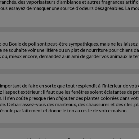
branchés, des vaporisateurs d'ambiance et autres fragrances artifi
 vous essayez de masquer une source d'odeurs désagréables. La mo
 ou Boule de poil sont peut-être sympathiques, mais ne les laissez 
 ne souhaite voir une litière ou un plat de nourriture pour chiens 
s ou, mieux encore, demandez à un ami de garder vos animaux le te
 important de faire en sorte que tout resplendit à l'intérieur de vot
 l'aspect extérieur : il faut que les fenêtres soient éclatantes de pr
. Il n'en coûte presque rien d'ajouter des plantes colorées dans vot
bule. Débarrassez-vous des manteaux, des chaussures et des clés, pla
 déroule parfaitement et donne le ton au reste de votre maison.